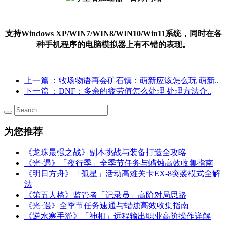
支持Windows XP/WIN7/WIN8/WIN10/Win11系统，同时在各
种手机程序的电脑模拟器上有不错的表现。
上一篇
：牧场物语再会矿石镇：萌新应该怎么玩 萌新..
下一篇
：DNF：多余的疲劳值怎么处理 处理方法介..
为您推荐
《龙珠最强之战》副本挑战与装备打造全攻略
《光·遇》「夜行季」全季节任务与蜡烛高效收集指南
《明日方舟》「孤星」活动高难关卡EX-8突袭模式全解
法
《第五人格》监管者「记录员」高阶对局思路
《光·遇》全季节任务速通与蜡烛高效收集指南
《逆水寒手游》「神相」远程输出职业高阶操作详解