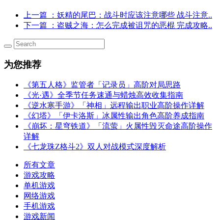
上一篇
：妖精的尾巴：战斗时应该注意哪些 战斗注意..
下一篇
：盗贼之海：怎么完成被诅咒的恶棍 完成攻略..
为您推荐
《第五人格》监管者「记录员」高阶对局思路
《光·遇》全季节任务速通与蜡烛高效收集指南
《逆水寒手游》「神相」远程输出职业高阶操作详解
《幻塔》「伊卡洛斯」冰属性输出角色高阶养成指南
《崩坏：星穹铁道》「流萤」火属性毁灭命途高阶操作
详解
《七龙珠Z格斗2》双人对战模式深度解析
所有文章
游戏攻略
单机游戏
网络游戏
手机游戏
游戏新闻