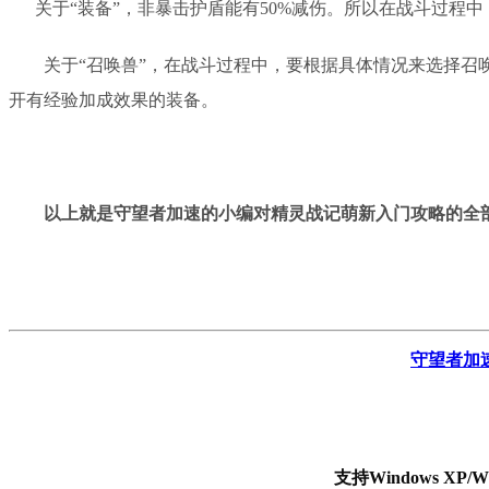
关于
“装备”，
非暴击护盾能有
50%减伤。
所以在战斗过程中
关于
“召唤兽”，在战斗过程中，要根据具体情况来选择
开有经验加成效果的装备。
以上就是
守望者加速的小编对
精灵战记
萌新
入门攻略
的全
守望者加
支持Windows X