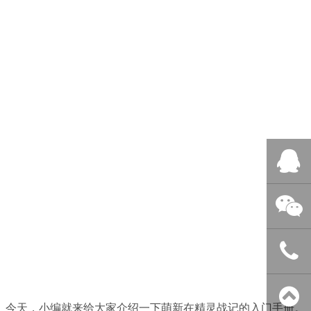
QQ客服
微信客服
400-838-
。今天，小编就来给大家介绍一下萌新在
精灵战记
的入门手册。