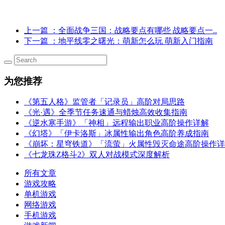
上一篇
：全面战争三国：战略要点有哪些 战略要点一..
下一篇
：地平线零之曙光：萌新怎么玩 萌新入门指南
为您推荐
《第五人格》监管者「记录员」高阶对局思路
《光·遇》全季节任务速通与蜡烛高效收集指南
《逆水寒手游》「神相」远程输出职业高阶操作详解
《幻塔》「伊卡洛斯」冰属性输出角色高阶养成指南
《崩坏：星穹铁道》「流萤」火属性毁灭命途高阶操作详
《七龙珠Z格斗2》双人对战模式深度解析
所有文章
游戏攻略
单机游戏
网络游戏
手机游戏