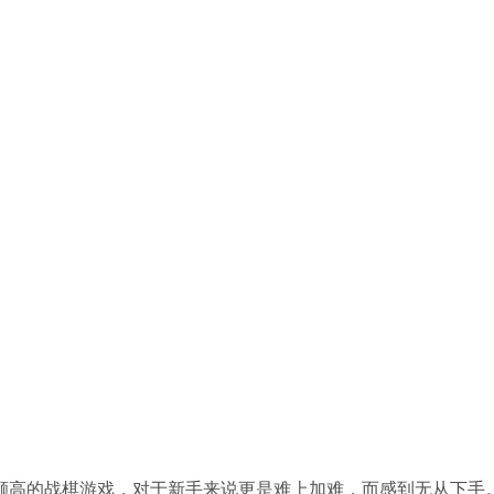
颇高的战棋游戏，
对于新手来说更是难上加难，而感到无从下手