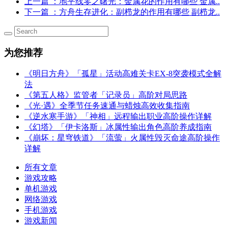
上一篇
：地平线零之曙光：金属花的作用有哪些 金属..
下一篇
：方舟生存进化：副栉龙的作用有哪些 副栉龙..
为您推荐
《明日方舟》「孤星」活动高难关卡EX-8突袭模式全解
法
《第五人格》监管者「记录员」高阶对局思路
《光·遇》全季节任务速通与蜡烛高效收集指南
《逆水寒手游》「神相」远程输出职业高阶操作详解
《幻塔》「伊卡洛斯」冰属性输出角色高阶养成指南
《崩坏：星穹铁道》「流萤」火属性毁灭命途高阶操作
详解
所有文章
游戏攻略
单机游戏
网络游戏
手机游戏
游戏新闻