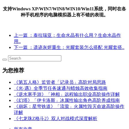
支持Windows XP/WIN7/WIN8/WIN10/Win11系统，同时在各
种手机程序的电脑模拟器上有不错的表现。
上一篇
：泰拉瑞亚：生命水晶有什么用？生命水晶作
用..
下一篇
：遗迹灰烬重生：光耀套装怎么搭配 光耀套搭..
为您推荐
《第五人格》监管者「记录员」高阶对局思路
《光·遇》全季节任务速通与蜡烛高效收集指南
《逆水寒手游》「神相」远程输出职业高阶操作详解
《幻塔》「伊卡洛斯」冰属性输出角色高阶养成指南
《崩坏：星穹铁道》「流萤」火属性毁灭命途高阶操作
详解
《七龙珠Z格斗2》双人对战模式深度解析