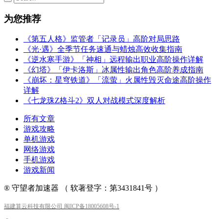
为您推荐
《第五人格》监管者「记录员」高阶对局思路
《光·遇》全季节任务速通与蜡烛高效收集指南
《逆水寒手游》「神相」远程输出职业高阶操作详解
《幻塔》「伊卡洛斯」冰属性输出角色高阶养成指南
《崩坏：星穹铁道》「流萤」火属性毁灭命途高阶操作
详解
《七龙珠Z格斗2》双人对战模式深度解析
所有文章
游戏攻略
单机游戏
网络游戏
手机游戏
游戏新闻
® 守望者加速器 （ 软著登字：第3431841号 ）
福建算云科技有限公司 闽ICP备18005608号-1