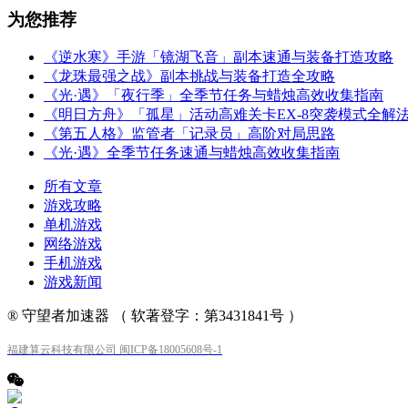
为您推荐
《逆水寒》手游「镜湖飞音」副本速通与装备打造攻略
《龙珠最强之战》副本挑战与装备打造全攻略
《光·遇》「夜行季」全季节任务与蜡烛高效收集指南
《明日方舟》「孤星」活动高难关卡EX-8突袭模式全解
《第五人格》监管者「记录员」高阶对局思路
《光·遇》全季节任务速通与蜡烛高效收集指南
所有文章
游戏攻略
单机游戏
网络游戏
手机游戏
游戏新闻
® 守望者加速器 （ 软著登字：第3431841号 ）
福建算云科技有限公司 闽ICP备18005608号-1