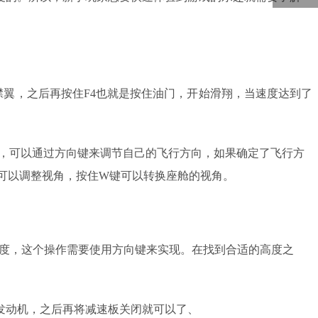
5000
回到顶部
襟翼
，
之后再按住
F4也就是按住油门，开始滑翔，当速度达到了
，可以通过方向键来调节自己的飞行方向，如果确定了飞行方
可以调整视角，按住W键可以转换座舱的视角。
高度，这个操作需要使用方向键来实现。在找到合适的高度之
发动机，之后再将减速板关闭就可以了、