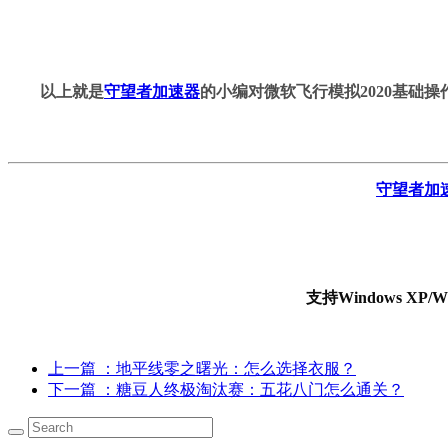
以上就是
守望者加速器
的小编对
微软飞行模拟
2020基础操
守望者加
支持Windows X
上一篇
：地平线零之曙光：怎么选择衣服？
下一篇
：糖豆人终极淘汰赛：五花八门怎么通关？