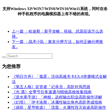
支持Windows XP/WIN7/WIN8/WIN10/Win11系统，同时在各
种手机程序的电脑模拟器上有不错的表现。
上一篇
：哈迪斯：新手攻略，祝福、武器应该怎么选
择..
下一篇
：战术小队：敌友分辨方法，如何正确分辨敌
友..
为您推荐
《明日方舟》「孤星」活动高难关卡EX-8突袭模式全解
法
《第五人格》监管者「记录员」高阶对局思路
《光·遇》全季节任务速通与蜡烛高效收集指南
《逆水寒手游》「神相」远程输出职业高阶操作详解
《幻塔》「伊卡洛斯」冰属性输出角色高阶养成指南
《崩坏：星穹铁道》「流萤」火属性毁灭命途高阶操作