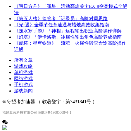
《明日方舟》「孤星」活动高难关卡EX-8突袭模式全解
法
《第五人格》监管者「记录员」高阶对局思路
《光·遇》全季节任务速通与蜡烛高效收集指南
《逆水寒手游》「神相」远程输出职业高阶操作详解
《幻塔》「伊卡洛斯」冰属性输出角色高阶养成指南
《崩坏：星穹铁道》「流萤」火属性毁灭命途高阶操作
详解
所有文章
游戏攻略
单机游戏
网络游戏
手机游戏
游戏新闻
® 守望者加速器 （ 软著登字：第3431841号 ）
福建算云科技有限公司 闽ICP备18005608号-1