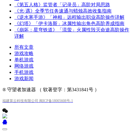
《第五人格》监管者「记录员」高阶对局思路
《光·遇》全季节任务速通与蜡烛高效收集指南
《逆水寒手游》「神相」远程输出职业高阶操作详解
《幻塔》「伊卡洛斯」冰属性输出角色高阶养成指南
《崩坏：星穹铁道》「流萤」火属性毁灭命途高阶操作
详解
所有文章
游戏攻略
单机游戏
网络游戏
手机游戏
游戏新闻
® 守望者加速器 （ 软著登字：第3431841号 ）
福建算云科技有限公司 闽ICP备18005608号-1