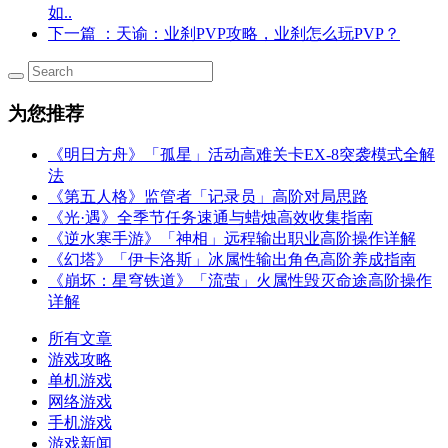
如..
下一篇
：天谕：业刹PVP攻略，业刹怎么玩PVP？
为您推荐
《明日方舟》「孤星」活动高难关卡EX-8突袭模式全解
法
《第五人格》监管者「记录员」高阶对局思路
《光·遇》全季节任务速通与蜡烛高效收集指南
《逆水寒手游》「神相」远程输出职业高阶操作详解
《幻塔》「伊卡洛斯」冰属性输出角色高阶养成指南
《崩坏：星穹铁道》「流萤」火属性毁灭命途高阶操作
详解
所有文章
游戏攻略
单机游戏
网络游戏
手机游戏
游戏新闻