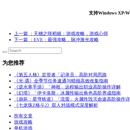
支持Windows X
上一篇
：天穗之咲稻姬：游戏攻略，游戏心得
下一篇
：EVE：最强攻略，脉冲激光攻略
为您推荐
《第五人格》监管者「记录员」高阶对局思路
《光·遇》全季节任务速通与蜡烛高效收集指南
《逆水寒手游》「神相」远程输出职业高阶操作详解
《幻塔》「伊卡洛斯」冰属性输出角色高阶养成指南
《崩坏：星穹铁道》「流萤」火属性毁灭命途高阶操作详
《七龙珠Z格斗2》双人对战模式深度解析
所有文章
游戏攻略
单机游戏