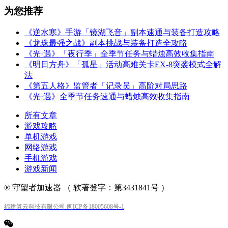
为您推荐
《逆水寒》手游「镜湖飞音」副本速通与装备打造攻略
《龙珠最强之战》副本挑战与装备打造全攻略
《光·遇》「夜行季」全季节任务与蜡烛高效收集指南
《明日方舟》「孤星」活动高难关卡EX-8突袭模式全解
法
《第五人格》监管者「记录员」高阶对局思路
《光·遇》全季节任务速通与蜡烛高效收集指南
所有文章
游戏攻略
单机游戏
网络游戏
手机游戏
游戏新闻
® 守望者加速器 （ 软著登字：第3431841号 ）
福建算云科技有限公司 闽ICP备18005608号-1