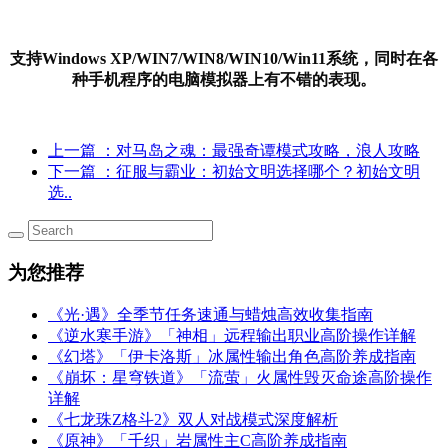
支持Windows XP/WIN7/WIN8/WIN10/Win11系统，同时在各
种手机程序的电脑模拟器上有不错的表现。
上一篇
：对马岛之魂：最强奇谭模式攻略，浪人攻略
下一篇
：征服与霸业：初始文明选择哪个？初始文明
选..
为您推荐
《光·遇》全季节任务速通与蜡烛高效收集指南
《逆水寒手游》「神相」远程输出职业高阶操作详解
《幻塔》「伊卡洛斯」冰属性输出角色高阶养成指南
《崩坏：星穹铁道》「流萤」火属性毁灭命途高阶操作
详解
《七龙珠Z格斗2》双人对战模式深度解析
《原神》「千织」岩属性主C高阶养成指南