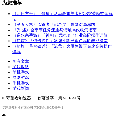
为您推荐
《明日方舟》「孤星」活动高难关卡EX-8突袭模式全解
法
《第五人格》监管者「记录员」高阶对局思路
《光·遇》全季节任务速通与蜡烛高效收集指南
《逆水寒手游》「神相」远程输出职业高阶操作详解
《幻塔》「伊卡洛斯」冰属性输出角色高阶养成指南
《崩坏：星穹铁道》「流萤」火属性毁灭命途高阶操作
详解
所有文章
游戏攻略
单机游戏
网络游戏
手机游戏
游戏新闻
® 守望者加速器 （ 软著登字：第3431841号 ）
福建算云科技有限公司 闽ICP备18005608号-1