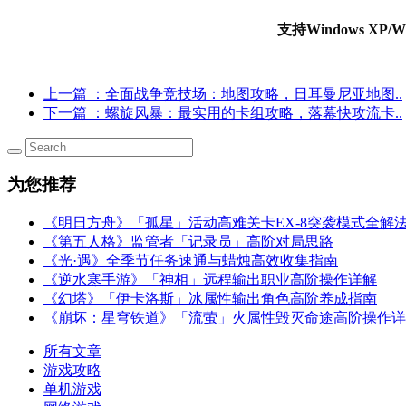
支持Windows X
上一篇
：全面战争竞技场：地图攻略，日耳曼尼亚地图..
下一篇
：螺旋风暴：最实用的卡组攻略，落幕快攻流卡..
为您推荐
《明日方舟》「孤星」活动高难关卡EX-8突袭模式全解
《第五人格》监管者「记录员」高阶对局思路
《光·遇》全季节任务速通与蜡烛高效收集指南
《逆水寒手游》「神相」远程输出职业高阶操作详解
《幻塔》「伊卡洛斯」冰属性输出角色高阶养成指南
《崩坏：星穹铁道》「流萤」火属性毁灭命途高阶操作详
所有文章
游戏攻略
单机游戏