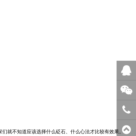
QQ客服
微信客服
400-838-
家们就不知道应该选择什么砭石、什么心法才比较有效果。
今