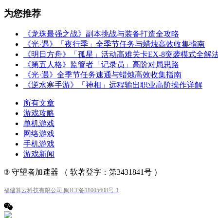
为您推荐
《龙珠最强之战》副本挑战与装备打造全攻略
《光·遇》「夜行季」全季节任务与蜡烛高效收集指南
《明日方舟》「孤星」活动高难关卡EX-8突袭模式全解
《第五人格》监管者「记录员」高阶对局思路
《光·遇》全季节任务速通与蜡烛高效收集指南
《逆水寒手游》「神相」远程输出职业高阶操作详解
所有文章
游戏攻略
单机游戏
网络游戏
手机游戏
游戏新闻
® 守望者加速器 （ 软著登字：第3431841号 ）
福建算云科技有限公司 闽ICP备18005608号-1