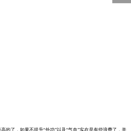
5000
回到顶部
高的了，如果不提升“外功”以及“气血”实在是有些浪费了，并