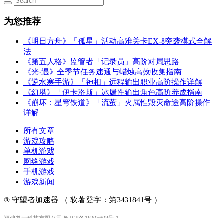
为您推荐
《明日方舟》「孤星」活动高难关卡EX-8突袭模式全解
法
《第五人格》监管者「记录员」高阶对局思路
《光·遇》全季节任务速通与蜡烛高效收集指南
《逆水寒手游》「神相」远程输出职业高阶操作详解
《幻塔》「伊卡洛斯」冰属性输出角色高阶养成指南
《崩坏：星穹铁道》「流萤」火属性毁灭命途高阶操作
详解
所有文章
游戏攻略
单机游戏
网络游戏
手机游戏
游戏新闻
® 守望者加速器 （ 软著登字：第3431841号 ）