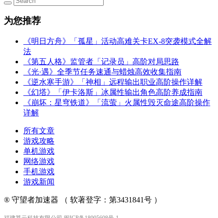
为您推荐
《明日方舟》「孤星」活动高难关卡EX-8突袭模式全解
法
《第五人格》监管者「记录员」高阶对局思路
《光·遇》全季节任务速通与蜡烛高效收集指南
《逆水寒手游》「神相」远程输出职业高阶操作详解
《幻塔》「伊卡洛斯」冰属性输出角色高阶养成指南
《崩坏：星穹铁道》「流萤」火属性毁灭命途高阶操作
详解
所有文章
游戏攻略
单机游戏
网络游戏
手机游戏
游戏新闻
® 守望者加速器 （ 软著登字：第3431841号 ）