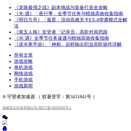
《龙珠最强之战》副本挑战与装备打造全攻略
《光·遇》「夜行季」全季节任务与蜡烛高效收集指南
《明日方舟》「孤星」活动高难关卡EX-8突袭模式全解
法
《第五人格》监管者「记录员」高阶对局思路
《光·遇》全季节任务速通与蜡烛高效收集指南
《逆水寒手游》「神相」远程输出职业高阶操作详解
所有文章
游戏攻略
单机游戏
网络游戏
手机游戏
游戏新闻
® 守望者加速器 （ 软著登字：第3431841号 ）
福建算云科技有限公司 闽ICP备18005608号-1