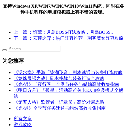
支持Windows XP/WIN7/WIN8/WIN10/Win11系统，同时在各
种手机程序的电脑模拟器上有不错的表现。
上一篇
：饥荒：月岛BOSS打法攻略，月岛BOSS..
下一篇
：云顶之弈：热门阵容推荐，刺客魔女阵容攻略
为您推荐
《逆水寒》手游「镜湖飞音」副本速通与装备打造攻略
《龙珠最强之战》副本挑战与装备打造全攻略
《光·遇》「夜行季」全季节任务与蜡烛高效收集指南
《明日方舟》「孤星」活动高难关卡EX-8突袭模式全解
法
《第五人格》监管者「记录员」高阶对局思路
《光·遇》全季节任务速通与蜡烛高效收集指南
所有文章
游戏攻略