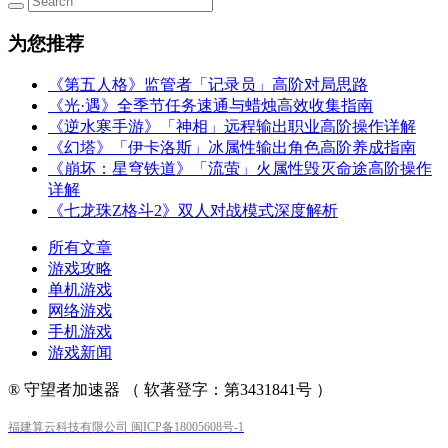
为您推荐
《第五人格》监管者「记录员」高阶对局思路
《光·遇》全季节任务速通与蜡烛高效收集指南
《逆水寒手游》「神相」远程输出职业高阶操作详解
《幻塔》「伊卡洛斯」冰属性输出角色高阶养成指南
《崩坏：星穹铁道》「流萤」火属性毁灭命途高阶操作
详解
《七龙珠Z格斗2》双人对战模式深度解析
所有文章
游戏攻略
单机游戏
网络游戏
手机游戏
游戏新闻
® 守望者加速器 （ 软著登字：第3431841号 ）
福建算云科技有限公司 闽ICP备18005608号-1