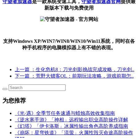
守望者加速器
是一款系统变速工具
，
守望者加速器官网
提供最
新版本下载与免费使用
支持Windows XP/WIN7/WIN8/WIN10/Win11系统，同时在各
种手机程序的电脑模拟器上有不错的表现。
上一篇
：生化危机8：刀光剑影挑战完成攻略，刀光剑..
下一篇
：荒野大镖客OL：前期玩法攻略，游戏前期怎..
为您推荐
《光·遇》全季节任务速通与蜡烛高效收集指南
《逆水寒手游》「神相」远程输出职业高阶操作详解
《幻塔》「伊卡洛斯」冰属性输出角色高阶养成指南
《崩坏：星穹铁道》「流萤」火属性毁灭命途高阶操作