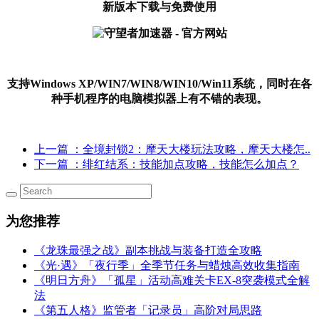
新版本下载与免费使用
支持Windows XP/WIN7/WIN8/WIN10/Win11系统，同时在各
种手机程序的电脑模拟器上有不错的表现。
上一篇
：全境封锁2：摩天大楼玩法攻略，摩天大楼怎..
下一篇
：绯红结系：技能加点攻略，技能怎么加点？
为您推荐
《龙珠最强之战》副本挑战与装备打造全攻略
《光·遇》「夜行季」全季节任务与蜡烛高效收集指南
《明日方舟》「孤星」活动高难关卡EX-8突袭模式全解
法
《第五人格》监管者「记录员」高阶对局思路