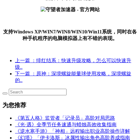
支持Windows XP/WIN7/WIN8/WIN10/Win11系统，同时在各
种手机程序的电脑模拟器上有不错的表现。
上一篇
：绯红结系：快速升级攻略，怎么可以快速升
级..
下一篇
：原神：深境螺旋能量球使用攻略，深境螺旋
的..
为您推荐
《第五人格》监管者「记录员」高阶对局思路
《光·遇》全季节任务速通与蜡烛高效收集指南
《逆水寒手游》「神相」远程输出职业高阶操作详解
《幻塔》「伊卡洛斯」冰属性输出角色高阶养成指南