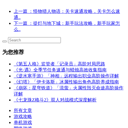
上一篇
：怪物猎人物语：关卡速通攻略，关卡怎么速
通..
下一篇
：提灯与地下城：新手玩法攻略，新手玩家怎
么..
为您推荐
《第五人格》监管者「记录员」高阶对局思路
《光·遇》全季节任务速通与蜡烛高效收集指南
《逆水寒手游》「神相」远程输出职业高阶操作详解
《幻塔》「伊卡洛斯」冰属性输出角色高阶养成指南
《崩坏：星穹铁道》「流萤」火属性毁灭命途高阶操作
详解
《七龙珠Z格斗2》双人对战模式深度解析
所有文章
游戏攻略
单机游戏