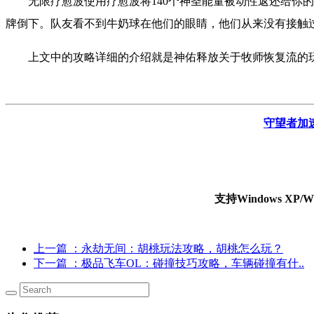
无限疗愈波使用疗愈波将140个神圣能量被动性返还给
牌倒下。队友看不到牛奶球在他们的眼睛，他们从来没有接触过
上文中的攻略详细的介绍就是神佑释放关于牧师恢复流的
守望者加
支持Windows X
上一篇
：永劫无间：胡桃玩法攻略，胡桃怎么玩？
下一篇
：极品飞车OL：碰撞技巧攻略，车辆碰撞有什..