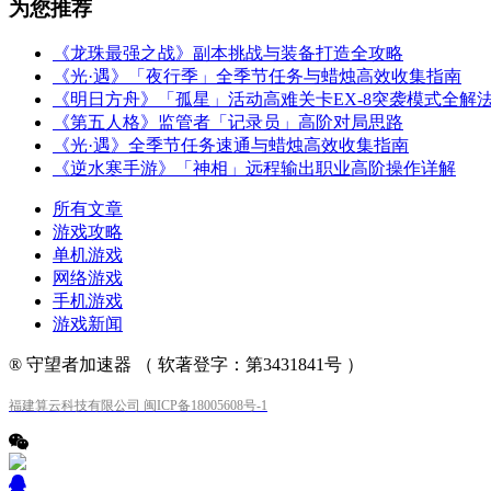
为您推荐
《龙珠最强之战》副本挑战与装备打造全攻略
《光·遇》「夜行季」全季节任务与蜡烛高效收集指南
《明日方舟》「孤星」活动高难关卡EX-8突袭模式全解
《第五人格》监管者「记录员」高阶对局思路
《光·遇》全季节任务速通与蜡烛高效收集指南
《逆水寒手游》「神相」远程输出职业高阶操作详解
所有文章
游戏攻略
单机游戏
网络游戏
手机游戏
游戏新闻
® 守望者加速器 （ 软著登字：第3431841号 ）
福建算云科技有限公司 闽ICP备18005608号-1