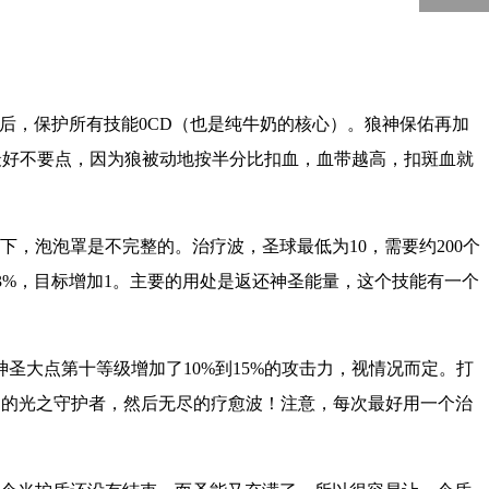
5000
回到顶部
后，保护所有技能0CD（也是纯牛奶的核心）。狼神保佑再加
最好不要点，因为狼被动地按半分比扣血，血带越高，扣斑血就
，泡泡罩是不完整的。治疗波，圣球最低为10，需要约200个
级减少13%，目标增加1。主要的用处是返还神圣能量，这个技能有一个
大点第十等级增加了10%到15%的攻击力，视情况而定。打
围的光之守护者，然后无尽的疗愈波！注意，每次最好用一个治