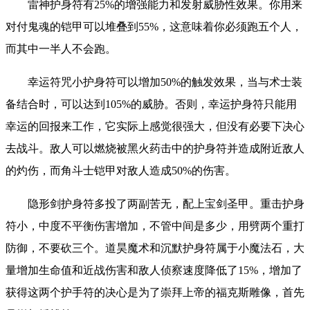
雷神护身符有25%的增强能力和发射威胁性效果。你用来
对付鬼魂的铠甲可以堆叠到55%，这意味着你必须跑五个人，
而其中一半人不会跑。
幸运符咒小护身符可以增加50%的触发效果，当与术士装
备结合时，可以达到105%的威胁。否则，幸运护身符只能用
幸运的回报来工作，它实际上感觉很强大，但没有必要下决心
去战斗。敌人可以燃烧被黑火药击中的护身符并造成附近敌人
的灼伤，而角斗士铠甲对敌人造成50%的伤害。
隐形剑护身符多投了两副苦无，配上宝剑圣甲。重击护身
符小，中度不平衡伤害增加，不管中间是多少，用劈两个重打
防御，不要砍三个。道昊魔术和沉默护身符属于小魔法石，大
量增加生命值和近战伤害和敌人侦察速度降低了15%，增加了
获得这两个护手符的决心是为了崇拜上帝的福克斯雕像，首先