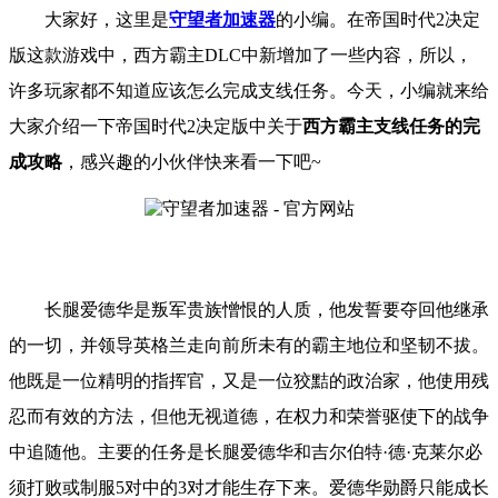
大家好，这里是
守望者加速器
的小编。
在帝国时代
2决定
版
这款游戏中，西方霸主
DLC中新增加了一些内容，所以，
许多玩家都不知道应该怎么完成支线任务。
今天，小编就来给
大家介绍一
下
帝国时代
2决定版
中关于
西方霸主支线任务的完
成攻略
，
感兴趣的小伙伴快来看一下吧
~
长腿爱德华是叛军贵族憎恨的人质，他发誓要夺回他继承
的一切，并领导英格兰走向前所未有的霸主地位和坚韧不拔。
他既是一位精明的指挥官，又是一位狡黠的政治家，他使用残
忍而有效的方法，但他无视道德，在权力和荣誉驱使下的战争
中追随他。
主要的任务是长腿爱德华和吉尔伯特
·德·克莱尔必
须打败或制服5对中的3对才能生存下来。爱德华勋爵只能成长