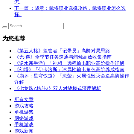
怎..
下一篇
：战意：武将职业选择攻略，武将职业怎么选
择..
为您推荐
《第五人格》监管者「记录员」高阶对局思路
《光·遇》全季节任务速通与蜡烛高效收集指南
《逆水寒手游》「神相」远程输出职业高阶操作详解
《幻塔》「伊卡洛斯」冰属性输出角色高阶养成指南
《崩坏：星穹铁道》「流萤」火属性毁灭命途高阶操作
详解
《七龙珠Z格斗2》双人对战模式深度解析
所有文章
游戏攻略
单机游戏
网络游戏
手机游戏
游戏新闻