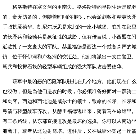
格洛斯特在塞文河的更南边。格洛斯特的早期生活是脆弱
的，毫无防备的，但随着时间的推移，他会派剑客和精英长矛
手骚扰爱德华。凯尼尔沃思是东北的一座小城堡。驻扎在那里
的长矛兵和轻骑兵是象征性的威胁，但有传言说，小西盟在附
近驻扎了一支庞大的军队。
赫里福德是西边一个戒备森严的城
镇，位于怀伊河和卢格河的交汇处。他们将派出一支由警卫、
弩兵和投掷石块的轻型车辆组成的强大军队攻击爱德华。
叛军中最凶恶的巴隆军队驻扎在几个地方。他们现在什么
也没做，但是当他们进攻的时候，你必须准备好面对一群骑士
和剑客。西边和西北边是威尔士的领土，致命的长矛、长矛和
弓箭与轻型战车齐攻。
从赫里福德逃出来，骑着马在旅馆里。
有三条路线，从东部直接进攻是最坏的选择。你可以从南边坐
船离开。或者从北边射箭塔。进驻后，又在城墙外架起一座箭