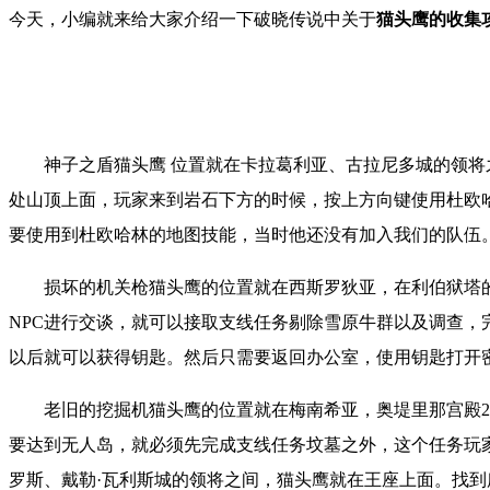
今天，小编就来给大家介绍一下
破晓传说
中关于
猫头鹰的收集
神子之盾猫头鹰 位置就在卡拉葛利亚、古拉尼多城的领
处山顶上面，玩家来到岩石下方的时候，按上方向键使用杜欧
要使用到杜欧哈林的地图技能，当时他还没有加入我们的队伍
损坏的机关枪猫头鹰的位置就在西斯罗狄亚，在利伯狱塔
NPC进行交谈，就可以接取支线任务剔除雪原牛群以及调查，
以后就可以获得钥匙。然后只需要返回办公室，使用钥匙打开
老旧的挖掘机猫头鹰的位置就在梅南希亚，奥堤里那宫殿
要达到无人岛，就必须先完成支线任务坟墓之外，这个任务玩
罗斯、戴勒·瓦利斯城的领将之间，猫头鹰就在王座上面。
找到