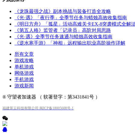
《龙珠最强之战》副本挑战与装备打造全攻略
《光·遇》「夜行季」全季节任务与蜡烛高效收集指南
《明日方舟》「孤星」活动高难关卡EX-8突袭模式全解
《第五人格》监管者「记录员」高阶对局思路
《光·遇》全季节任务速通与蜡烛高效收集指南
《逆水寒手游》「神相」远程输出职业高阶操作详解
所有文章
游戏攻略
单机游戏
网络游戏
手机游戏
游戏新闻
® 守望者加速器 （ 软著登字：第3431841号 ）
福建算云科技有限公司 闽ICP备18005608号-1