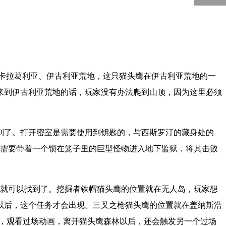
5000
回到顶部
卡拉葛利亚、伊古利亚荒地，这只猫头鹰在伊古利亚荒地的一
来到伊古利亚荒地的话，玩家没有办法爬到山顶，因为这里必须
到了。打开密室是需要使用到钥匙的，与西斯罗汀的藏身处的
家需要带着一个锁在笼子里的巨型怪物进入地下监狱，将其击败
间就可以找到了。挖掘者铁帽猫头鹰的位置就在无人岛，玩家想
以后，这个任务才会出现。三叉之枪猫头鹰的位置就在盖纳斯浩
谈，观看过场动画，离开猫头鹰森林以后，还会触发另一个过场