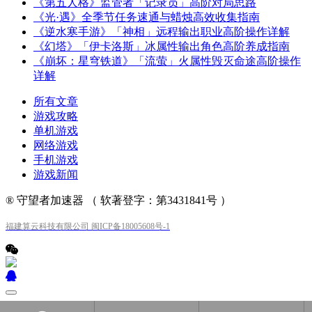
《第五人格》监管者「记录员」高阶对局思路
《光·遇》全季节任务速通与蜡烛高效收集指南
《逆水寒手游》「神相」远程输出职业高阶操作详解
《幻塔》「伊卡洛斯」冰属性输出角色高阶养成指南
《崩坏：星穹铁道》「流萤」火属性毁灭命途高阶操作
详解
所有文章
游戏攻略
单机游戏
网络游戏
手机游戏
游戏新闻
® 守望者加速器 （ 软著登字：第3431841号 ）
福建算云科技有限公司 闽ICP备18005608号-1