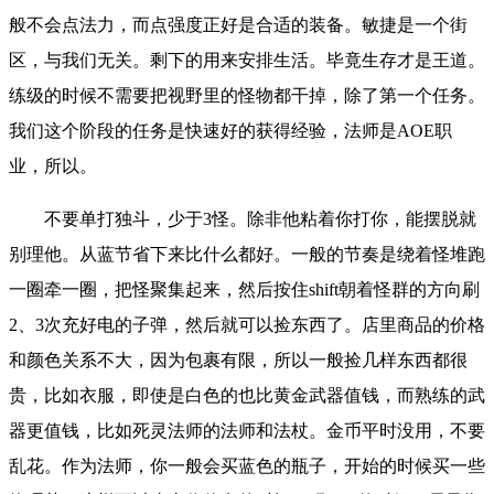
般不会点法力，而点强度正好是合适的装备。敏捷是一个街
区，与我们无关。剩下的用来安排生活。毕竟生存才是王道。
练级的时候不需要把视野里的怪物都干掉，除了第一个任务。
我们这个阶段的任务是快速好的获得经验，法师是AOE职
业，所以。
不要单打独斗，少于3怪。除非他粘着你打你，能摆脱就
别理他。从蓝节省下来比什么都好。一般的节奏是绕着怪堆跑
一圈牵一圈，把怪聚集起来，然后按住shift朝着怪群的方向刷
2、3次充好电的子弹，然后就可以捡东西了。
店里商品的价格
和颜色关系不大，因为包裹有限，所以一般捡几样东西都很
贵，比如衣服，即使是白色的也比黄金武器值钱，而熟练的武
器更值钱，比如死灵法师的法师和法杖。
金币平时没用，不要
乱花。作为法师，你一般会买蓝色的瓶子，开始的时候买一些