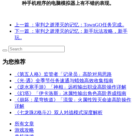
种手机程序的电脑模拟器上有不错的表现。
上一篇
：审判之逝湮灭的记忆：TownGO任务完成..
下一篇
：审判之逝湮灭的记忆：新手玩法攻略，新手
玩..
为您推荐
《第五人格》监管者「记录员」高阶对局思路
《光·遇》全季节任务速通与蜡烛高效收集指南
《逆水寒手游》「神相」远程输出职业高阶操作详解
《幻塔》「伊卡洛斯」冰属性输出角色高阶养成指南
《崩坏：星穹铁道》「流萤」火属性毁灭命途高阶操作
详解
《七龙珠Z格斗2》双人对战模式深度解析
所有文章
游戏攻略