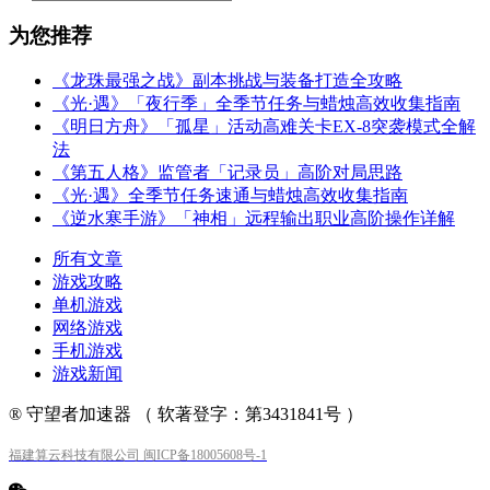
为您推荐
《龙珠最强之战》副本挑战与装备打造全攻略
《光·遇》「夜行季」全季节任务与蜡烛高效收集指南
《明日方舟》「孤星」活动高难关卡EX-8突袭模式全解
法
《第五人格》监管者「记录员」高阶对局思路
《光·遇》全季节任务速通与蜡烛高效收集指南
《逆水寒手游》「神相」远程输出职业高阶操作详解
所有文章
游戏攻略
单机游戏
网络游戏
手机游戏
游戏新闻
® 守望者加速器 （ 软著登字：第3431841号 ）
福建算云科技有限公司 闽ICP备18005608号-1