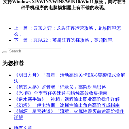
支持Windows XP/WIN7/WIN8/WIN10/Win11系统，同时在各
种手机程序的电脑模拟器上有不错的表现。
上一篇
：云顶之弈：龙族阵容运营攻略，龙族阵容怎
么..
下一篇
：FIFA22：英超阵容选择攻略，英超阵容..
为您推荐
《明日方舟》「孤星」活动高难关卡EX-8突袭模式全解
法
《第五人格》监管者「记录员」高阶对局思路
《光·遇》全季节任务速通与蜡烛高效收集指南
《逆水寒手游》「神相」远程输出职业高阶操作详解
《幻塔》「伊卡洛斯」冰属性输出角色高阶养成指南
《崩坏：星穹铁道》「流萤」火属性毁灭命途高阶操作
详解
所有文章