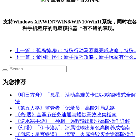
支持Windows XP/WIN7/WIN8/WIN10/Win11系统，同时在各
种手机程序的电脑模拟器上有不错的表现。
上一篇
：孤岛惊魂6：特殊行动马赛奥完成攻略，特殊..
下一篇
：帝国时代4：新手技巧攻略，新手玩家有什么..
为您推荐
《明日方舟》「孤星」活动高难关卡EX-8突袭模式全解
法
《第五人格》监管者「记录员」高阶对局思路
《光·遇》全季节任务速通与蜡烛高效收集指南
《逆水寒手游》「神相」远程输出职业高阶操作详解
《幻塔》「伊卡洛斯」冰属性输出角色高阶养成指南
《崩坏：星穹铁道》「流萤」火属性毁灭命途高阶操作