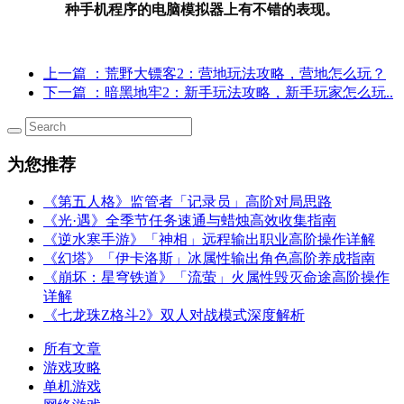
种手机程序的电脑模拟器上有不错的表现。
上一篇
：荒野大镖客2：营地玩法攻略，营地怎么玩？
下一篇
：暗黑地牢2：新手玩法攻略，新手玩家怎么玩..
为您推荐
《第五人格》监管者「记录员」高阶对局思路
《光·遇》全季节任务速通与蜡烛高效收集指南
《逆水寒手游》「神相」远程输出职业高阶操作详解
《幻塔》「伊卡洛斯」冰属性输出角色高阶养成指南
《崩坏：星穹铁道》「流萤」火属性毁灭命途高阶操作
详解
《七龙珠Z格斗2》双人对战模式深度解析
所有文章
游戏攻略
单机游戏