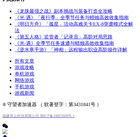
《龙珠最强之战》副本挑战与装备打造全攻略
《光·遇》「夜行季」全季节任务与蜡烛高效收集指南
《明日方舟》「孤星」活动高难关卡EX-8突袭模式全解
法
《第五人格》监管者「记录员」高阶对局思路
《光·遇》全季节任务速通与蜡烛高效收集指南
《逆水寒手游》「神相」远程输出职业高阶操作详解
所有文章
游戏攻略
单机游戏
网络游戏
手机游戏
游戏新闻
® 守望者加速器 （ 软著登字：第3431841号 ）
福建算云科技有限公司 闽ICP备18005608号-1