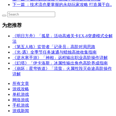
下一篇
：技术流也要掌握的永劫玩家攻略 打造属于自..
为您推荐
《明日方舟》「孤星」活动高难关卡EX-8突袭模式全解
法
《第五人格》监管者「记录员」高阶对局思路
《光·遇》全季节任务速通与蜡烛高效收集指南
《逆水寒手游》「神相」远程输出职业高阶操作详解
《幻塔》「伊卡洛斯」冰属性输出角色高阶养成指南
《崩坏：星穹铁道》「流萤」火属性毁灭命途高阶操作
详解
所有文章
游戏攻略
单机游戏
网络游戏
手机游戏
游戏新闻