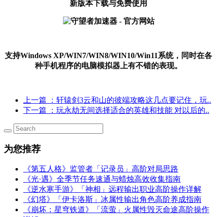
新版本下载与免费使用
支持Windows XP/WIN7/WIN8/WIN10/Win11系统，同时在各
种手机程序的电脑模拟器上有不错的表现。
上一篇
：轩辕剑3云和山的彼端攻略这几点要记住，玩..
下一篇
：玩永劫无间选择适合的英雄和技能 对以后的..
为您推荐
《第五人格》监管者「记录员」高阶对局思路
《光·遇》全季节任务速通与蜡烛高效收集指南
《逆水寒手游》「神相」远程输出职业高阶操作详解
《幻塔》「伊卡洛斯」冰属性输出角色高阶养成指南
《崩坏：星穹铁道》「流萤」火属性毁灭命途高阶操作