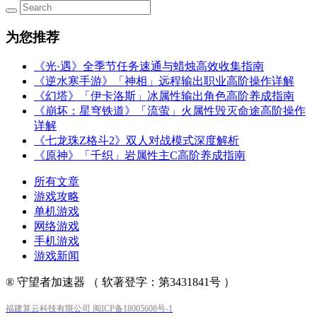
为您推荐
《光·遇》全季节任务速通与蜡烛高效收集指南
《逆水寒手游》「神相」远程输出职业高阶操作详解
《幻塔》「伊卡洛斯」冰属性输出角色高阶养成指南
《崩坏：星穹铁道》「流萤」火属性毁灭命途高阶操作
详解
《七龙珠Z格斗2》双人对战模式深度解析
《原神》「千织」岩属性主C高阶养成指南
所有文章
游戏攻略
单机游戏
网络游戏
手机游戏
游戏新闻
® 守望者加速器 （ 软著登字：第3431841号 ）
福建算云科技有限公司 闽ICP备18005608号-1