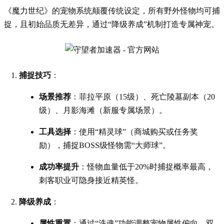
《魔力世纪》的宠物系统颠覆传统设定，所有野外怪物均可捕
捉，且初始品质无差异，通过“降级养成”机制打造专属神宠。
捕捉技巧
：
场景推荐
：菲拉平原（15级）、死亡陵墓副本（20
级）、月影海滩（新服专属场景）。
工具选择
：使用“精灵球”（商城购买或任务奖
励），捕捉BOSS级怪物需“大师球”。
成功率提升
：怪物血量低于20%时捕捉概率最高，
刺客职业可隐身接近精英怪。
降级养成
：
属性重置
：通过“洗魂”功能调整宠物属性偏向，双