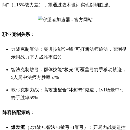
间"（±15%战力差），需通过战术设计实现以弱胜强。
职业克制关系
：
力战克制智法：突进技能"冲锋"可打断法师施法，实测显
示同战力下力战胜率62%
智法克制敏弓：群体技能"极光"可覆盖弓箭手移动轨迹，
5人局中法师方胜率57%
敏弓克制力战：高攻速配合"冰封箭"减速，1v1场景中弓
箭手胜率59%
阵容搭配策略
：
爆发流
（2力战+1智法+1敏弓+1智弓）：开局力战突进控