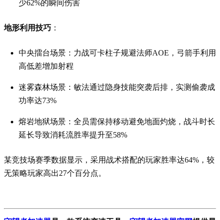
少62%的瞬间伤害
地形利用技巧
：
中央擂台场景：力战可卡柱子规避法师AOE，弓箭手利用
高低差增加射程
迷雾森林场景：敏法通过隐身技能突袭后排，实测偷袭成
功率达73%
熔岩地狱场景：全员需保持移动避免地面灼烧，战斗时长
延长导致消耗流胜率提升至58%
某竞技场赛季数据显示，采用战术搭配的玩家胜率达64%，较
无策略玩家高出27个百分点。