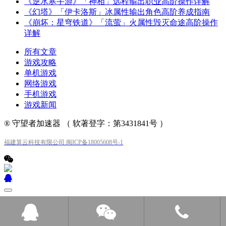
《逆水寒手游》「神相」远程输出职业高阶操作详解
《幻塔》「伊卡洛斯」冰属性输出角色高阶养成指南
《崩坏：星穹铁道》「流萤」火属性毁灭命途高阶操作
详解
所有文章
游戏攻略
单机游戏
网络游戏
手机游戏
游戏新闻
® 守望者加速器 （ 软著登字：第3431841号 ）
福建算云科技有限公司 闽ICP备18005608号-1