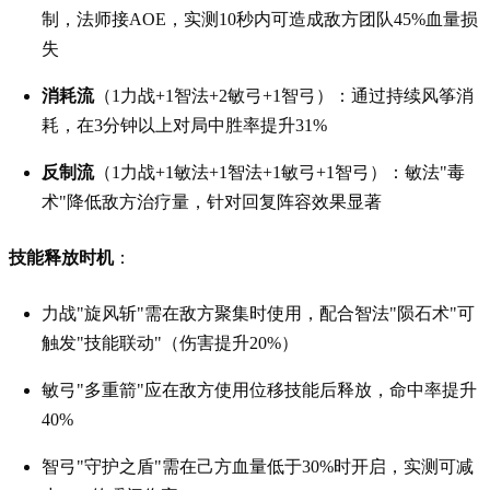
制，法师接AOE，实测10秒内可造成敌方团队45%血量损
失
消耗流
（1力战+1智法+2敏弓+1智弓）：通过持续风筝消
耗，在3分钟以上对局中胜率提升31%
反制流
（1力战+1敏法+1智法+1敏弓+1智弓）：敏法"毒
术"降低敌方治疗量，针对回复阵容效果显著
技能释放时机
：
力战"旋风斩"需在敌方聚集时使用，配合智法"陨石术"可
触发"技能联动"（伤害提升20%）
敏弓"多重箭"应在敌方使用位移技能后释放，命中率提升
40%
智弓"守护之盾"需在己方血量低于30%时开启，实测可减