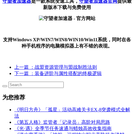
守望者加速器
是一款系统变速工具
，
守望者加速器官网
提供最
新版本下载与免费使用
支持Windows XP/WIN7/WIN8/WIN10/Win11系统，同时在各
种手机程序的电脑模拟器上有不错的表现。
上一篇
：战盟资源管理与盟战制胜法则
下一篇
：装备进阶与属性搭配的终极逻辑
为您推荐
《明日方舟》「孤星」活动高难关卡EX-8突袭模式全解
法
《第五人格》监管者「记录员」高阶对局思路
《光·遇》全季节任务速通与蜡烛高效收集指南