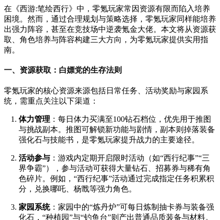
在《西游:笔绘西行》中，零氪玩家常因资源有限而陷入培养
困境。然而，通过合理规划与策略选择，零氪玩家同样能培养
出强力阵容，甚至在竞技场中逆袭氪金大佬。本文将从资源获
取、角色培养与阵容构建三大方向，为零氪玩家提供实用指
南。
一、资源获取：白嫖党的生存法则
零氪玩家的核心资源来源包括日常任务、活动奖励与家园系
统，需重点关注以下渠道：
体力管理
：每日体力买满至100钻石档位，优先用于推图
与挑战副本。推图可解锁新功能与剧情，副本则掉落装备
强化石与技能书，是零氪玩家提升战力的主要途径。
活动参与
：游戏内定期开启限时活动（如“西行纪事”“三
界争霸”），参与活动可获得大量钻石、招募券与稀有角
色碎片。例如，“西行纪事”活动通过完成指定任务积累积
分，兑换哪吒、杨戬等强力角色。
家园系统
：家园中的“炼丹炉”可每日炼制抽卡券与装备强
化石，“种植园”与“钓鱼台”则产出普通品质装备与材料。