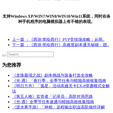
支持Windows XP/WIN7/WIN8/WIN10/Win11系统，同时在各
种手机程序的电脑模拟器上有不错的表现。
上一篇
：《西游:笔绘西行》PVP竞技场攻略：从萌..
下一篇
：《西游:笔绘西行》高难度副本通关秘籍：团..
为您推荐
《龙珠最强之战》副本挑战与装备打造全攻略
《光·遇》「夜行季」全季节任务与蜡烛高效收集指南
《明日方舟》「孤星」活动高难关卡EX-8突袭模式全解
法
《第五人格》监管者「记录员」高阶对局思路
《光·遇》全季节任务速通与蜡烛高效收集指南
《逆水寒手游》「神相」远程输出职业高阶操作详解