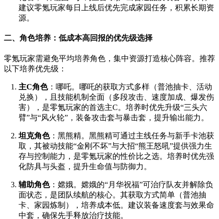
建议零氪玩家每日上线后优先完成家园任务，积累长期资
源。
二、角色培养：低成本高回报的优先级选择
零氪玩家需避免平均培养角色，集中资源打造核心阵容。推荐
以下培养优先级：
主C角色
：哪吒。哪吒的获取方式多样（普池抽卡、活动
兑换），且技能机制全面（多段攻击、速度加成、爆发伤
害），是零氪玩家的首选主C。培养时优先升级“三头六
臂”与“风火轮”，装备攻击套与暴击套，提升输出能力。
坦克角色
：黑熊精。黑熊精可通过主线任务与新手卡池获
取，其被动技能“金刚不坏”与大招“熊王怒吼”提供强力生
存与控制能力，是零氪玩家的性价比之选。培养时优先强
化防具与头盔，提升生命值与防御力。
辅助角色
：嫦娥。嫦娥的“月华祝福”可治疗队友并解除负
面状态，是团队续航的核心。其获取方式简单（普池抽
卡、家园炼制），培养成本低。建议装备速度套与效果命
中套，确保先手释放治疗技能。