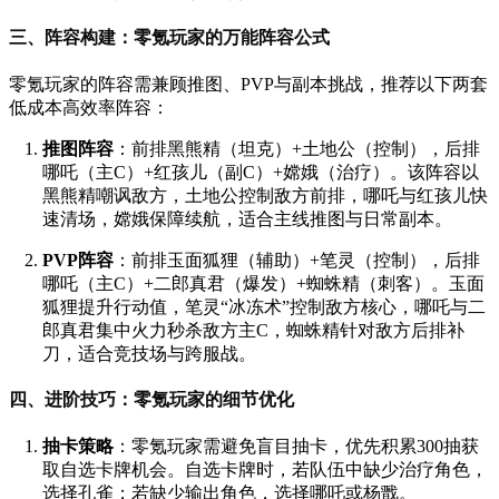
三、阵容构建：零氪玩家的万能阵容公式
零氪玩家的阵容需兼顾推图、PVP与副本挑战，推荐以下两套
低成本高效率阵容：
推图阵容
：前排黑熊精（坦克）+土地公（控制），后排
哪吒（主C）+红孩儿（副C）+嫦娥（治疗）。该阵容以
黑熊精嘲讽敌方，土地公控制敌方前排，哪吒与红孩儿快
速清场，嫦娥保障续航，适合主线推图与日常副本。
PVP阵容
：前排玉面狐狸（辅助）+笔灵（控制），后排
哪吒（主C）+二郎真君（爆发）+蜘蛛精（刺客）。玉面
狐狸提升行动值，笔灵“冰冻术”控制敌方核心，哪吒与二
郎真君集中火力秒杀敌方主C，蜘蛛精针对敌方后排补
刀，适合竞技场与跨服战。
四、进阶技巧：零氪玩家的细节优化
抽卡策略
：零氪玩家需避免盲目抽卡，优先积累300抽获
取自选卡牌机会。自选卡牌时，若队伍中缺少治疗角色，
选择孔雀；若缺少输出角色，选择哪吒或杨戬。