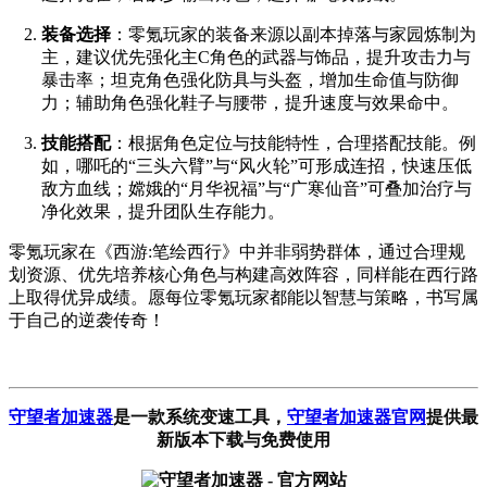
装备选择
：零氪玩家的装备来源以副本掉落与家园炼制为
主，建议优先强化主C角色的武器与饰品，提升攻击力与
暴击率；坦克角色强化防具与头盔，增加生命值与防御
力；辅助角色强化鞋子与腰带，提升速度与效果命中。
技能搭配
：根据角色定位与技能特性，合理搭配技能。例
如，哪吒的“三头六臂”与“风火轮”可形成连招，快速压低
敌方血线；嫦娥的“月华祝福”与“广寒仙音”可叠加治疗与
净化效果，提升团队生存能力。
零氪玩家在《西游:笔绘西行》中并非弱势群体，通过合理规
划资源、优先培养核心角色与构建高效阵容，同样能在西行路
上取得优异成绩。愿每位零氪玩家都能以智慧与策略，书写属
于自己的逆袭传奇！
守望者加速器
是一款系统变速工具
，
守望者加速器官网
提供最
新版本下载与免费使用