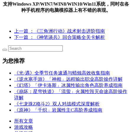
支持Windows XP/WIN7/WIN8/WIN10/Win11系统，同时在各
种手机程序的电脑模拟器上有不错的表现。
上一篇
：《三角洲行动》战术射击进阶指南
下一篇
：《神笔谈兵》回合策略全关卡解析
为您推荐
《光·遇》全季节任务速通与蜡烛高效收集指南
《逆水寒手游》「神相」远程输出职业高阶操作详解
《幻塔》「伊卡洛斯」冰属性输出角色高阶养成指南
《崩坏：星穹铁道》「流萤」火属性毁灭命途高阶操作
详解
《七龙珠Z格斗2》双人对战模式深度解析
《原神》「千织」岩属性主C高阶养成指南
所有文章
游戏攻略