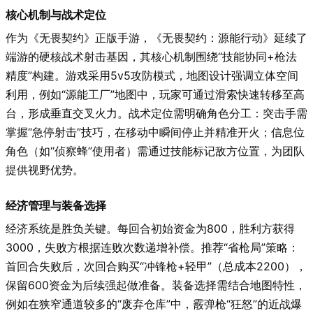
核心机制与战术定位
作为《无畏契约》正版手游，《无畏契约：源能行动》延续了
端游的硬核战术射击基因，其核心机制围绕“技能协同+枪法
精度”构建。游戏采用5v5攻防模式，地图设计强调立体空间
利用，例如“源能工厂”地图中，玩家可通过滑索快速转移至高
台，形成垂直交叉火力。战术定位需明确角色分工：突击手需
掌握“急停射击”技巧，在移动中瞬间停止并精准开火；信息位
角色（如“侦察蜂”使用者）需通过技能标记敌方位置，为团队
提供视野优势。
经济管理与装备选择
经济系统是胜负关键。每回合初始资金为800，胜利方获得
3000，失败方根据连败次数递增补偿。推荐“省枪局”策略：
首回合失败后，次回合购买“冲锋枪+轻甲”（总成本2200），
保留600资金为后续强起做准备。装备选择需结合地图特性，
例如在狭窄通道较多的“废弃仓库”中，霰弹枪“狂怒”的近战爆