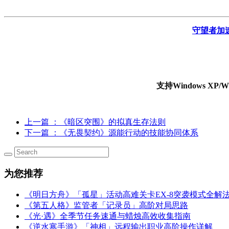
守望者加
支持Windows X
上一篇
：《暗区突围》的拟真生存法则
下一篇
：《无畏契约》源能行动的技能协同体系
为您推荐
《明日方舟》「孤星」活动高难关卡EX-8突袭模式全解
《第五人格》监管者「记录员」高阶对局思路
《光·遇》全季节任务速通与蜡烛高效收集指南
《逆水寒手游》「神相」远程输出职业高阶操作详解