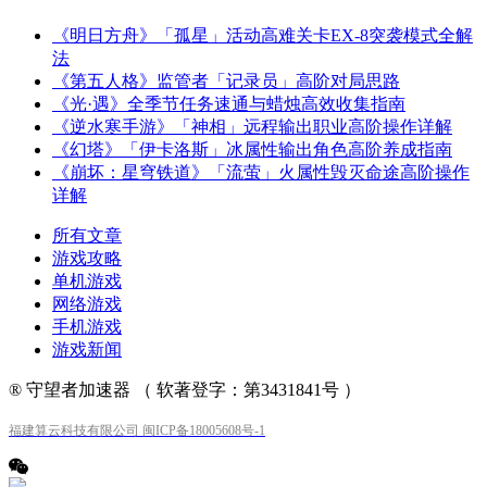
《明日方舟》「孤星」活动高难关卡EX-8突袭模式全解
法
《第五人格》监管者「记录员」高阶对局思路
《光·遇》全季节任务速通与蜡烛高效收集指南
《逆水寒手游》「神相」远程输出职业高阶操作详解
《幻塔》「伊卡洛斯」冰属性输出角色高阶养成指南
《崩坏：星穹铁道》「流萤」火属性毁灭命途高阶操作
详解
所有文章
游戏攻略
单机游戏
网络游戏
手机游戏
游戏新闻
® 守望者加速器 （ 软著登字：第3431841号 ）
福建算云科技有限公司 闽ICP备18005608号-1