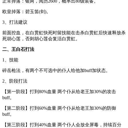
正常掉落：银两，阅历2600，概率出80级装备。
欧皇掉落：碧玉笛(剑)。
3、打法建议
前面控血，在白贯虹快死时留技能在击杀白贯虹后快速释放杀
死胡心莲，否则胡心莲会复活白贯虹。
二、王白石打法
1、技能
碎岳枪法，有两个不可选中的仆人给他加buff加状态。
2、阶段打法
【第一阶段】打到80%血量 两个仆从给老王加30%的攻击
buff。
【第二阶段】打到60%血量 两个仆从给老王加30%的防御
buff。
【第三阶段】打到40%血量 两个仆人会放全屏毒，持续百分