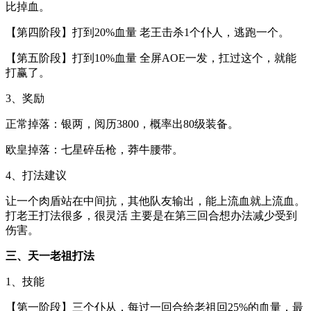
比掉血。
【第四阶段】打到20%血量 老王击杀1个仆人，逃跑一个。
【第五阶段】打到10%血量 全屏AOE一发，扛过这个，就能
打赢了。
3、奖励
正常掉落：银两，阅历3800，概率出80级装备。
欧皇掉落：七星碎岳枪，莽牛腰带。
4、打法建议
让一个肉盾站在中间抗，其他队友输出，能上流血就上流血。
打老王打法很多，很灵活 主要是在第三回合想办法减少受到
伤害。
三、天一老祖打法
1、技能
【第一阶段】三个仆从，每过一回合给老祖回25%的血量，最