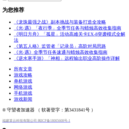
为您推荐
《龙珠最强之战》副本挑战与装备打造全攻略
《光·遇》「夜行季」全季节任务与蜡烛高效收集指南
《明日方舟》「孤星」活动高难关卡EX-8突袭模式全解
法
《第五人格》监管者「记录员」高阶对局思路
《光·遇》全季节任务速通与蜡烛高效收集指南
《逆水寒手游》「神相」远程输出职业高阶操作详解
所有文章
游戏攻略
单机游戏
网络游戏
手机游戏
游戏新闻
® 守望者加速器 （ 软著登字：第3431841号 ）
福建算云科技有限公司 闽ICP备18005608号-1