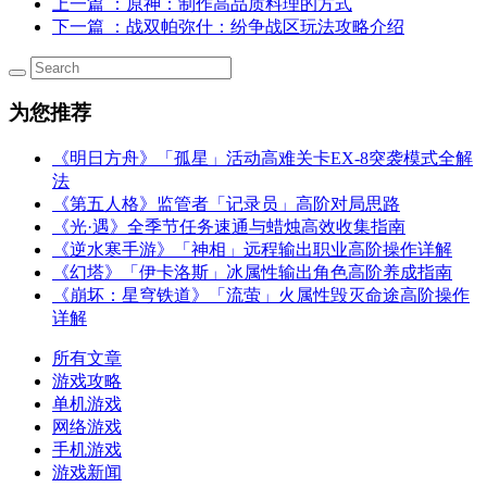
上一篇
：原神：制作高品质料理的方式
下一篇
：战双帕弥什：纷争战区玩法攻略介绍
为您推荐
《明日方舟》「孤星」活动高难关卡EX-8突袭模式全解
法
《第五人格》监管者「记录员」高阶对局思路
《光·遇》全季节任务速通与蜡烛高效收集指南
《逆水寒手游》「神相」远程输出职业高阶操作详解
《幻塔》「伊卡洛斯」冰属性输出角色高阶养成指南
《崩坏：星穹铁道》「流萤」火属性毁灭命途高阶操作
详解
所有文章
游戏攻略
单机游戏
网络游戏
手机游戏
游戏新闻