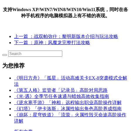
支持Windows XP/WIN7/WIN8/WIN10/Win11系统，同时在各
种手机程序的电脑模拟器上有不错的表现。
上一篇
：战双帕弥什：黎明新版本介绍与玩法攻略
下一篇
：原神：风魔龙完整打法攻略
为您推荐
《明日方舟》「孤星」活动高难关卡EX-8突袭模式全解
法
《第五人格》监管者「记录员」高阶对局思路
《光·遇》全季节任务速通与蜡烛高效收集指南
《逆水寒手游》「神相」远程输出职业高阶操作详解
《幻塔》「伊卡洛斯」冰属性输出角色高阶养成指南
《崩坏：星穹铁道》「流萤」火属性毁灭命途高阶操作
详解