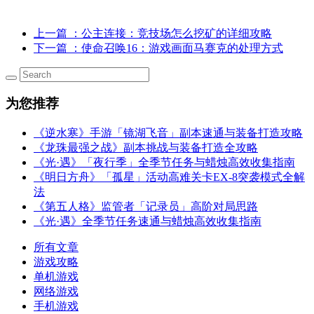
上一篇
：公主连接：竞技场怎么挖矿的详细攻略
下一篇
：使命召唤16：游戏画面马赛克的处理方式
为您推荐
《逆水寒》手游「镜湖飞音」副本速通与装备打造攻略
《龙珠最强之战》副本挑战与装备打造全攻略
《光·遇》「夜行季」全季节任务与蜡烛高效收集指南
《明日方舟》「孤星」活动高难关卡EX-8突袭模式全解
法
《第五人格》监管者「记录员」高阶对局思路
《光·遇》全季节任务速通与蜡烛高效收集指南
所有文章
游戏攻略
单机游戏
网络游戏
手机游戏