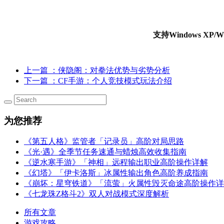
支持Windows X
上一篇
：侠隐阁：对拳法优势与劣势分析
下一篇
：CF手游：个人竞技模式玩法介绍
为您推荐
《第五人格》监管者「记录员」高阶对局思路
《光·遇》全季节任务速通与蜡烛高效收集指南
《逆水寒手游》「神相」远程输出职业高阶操作详解
《幻塔》「伊卡洛斯」冰属性输出角色高阶养成指南
《崩坏：星穹铁道》「流萤」火属性毁灭命途高阶操作详
《七龙珠Z格斗2》双人对战模式深度解析
所有文章
游戏攻略